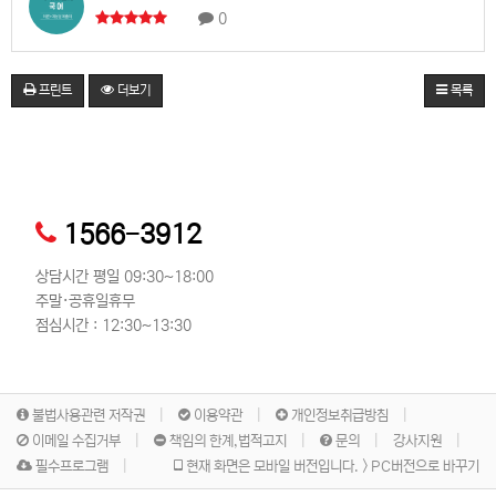
0
프린트
더보기
목록
1566-3912
상담시간 평일 09:30~18:00
주말·공휴일휴무
점심시간 : 12:30~13:30
불법사용관련 저작권
이용약관
개인정보취급방침
이메일 수집거부
책임의 한계,법적고지
문의
강사지원
필수프로그램
현재 화면은 모바일 버전입니다. > PC버전으로 바꾸기